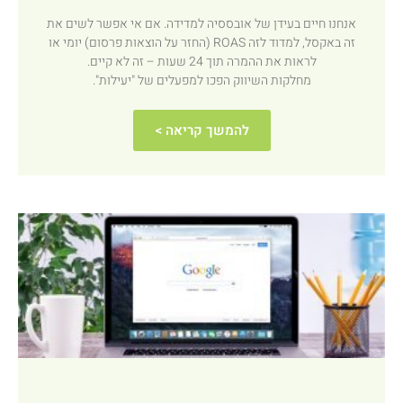
אנחנו חיים בעידן של אובססיה למדידה. אם אי אפשר לשים את
זה באקסל, למדוד לזה ROAS (החזר על הוצאות פרסום) יומי או
לראות את ההמרה תוך 24 שעות – זה לא קיים.
מחלקות השיווק הפכו למפעלים של "יעילות".
להמשך קריאה >