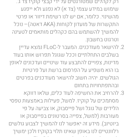
רק לקהלים שמטורגטים על ידי קבצי קוקיז צד ג'.
שימוש במידע עצמי (צד א) לא נפגע ולא ייפגע
מהשינוי. כלומר, אם יש לנו רשימת דיוור או פרטי
התקשרות של מועדון לקוחות (AKA דאטה)– נוכל
להמשיך להשתמש בהם כקהלים מותאמים לטעינה
וטרגוט בחשבון.
להישאר מעודכנים. המעבר ל-FLoC נמצא עדיין
בשלבים התחלתיים וככל שגוגל תפרוש אותו בעוד
מדינות, צפויים להתבצע עוד שינויים ועדכונים לאופן
בו הוא משפיע על הפרסום ברשת ועל פרטיות
הגולשים. יהיה חשוב להישאר מעודכנים בפרטים
ובהתפתחויות בתחום
להרחיב את החשיפה לעוד כלים, שלאו דווקא
מסתמכים על קוקיז. למשל, פעילות באמצעות טפסי
הלידים של גוגל ושל פייסבוק, או צביעה על פי
מעורבות (למשל, צפייה בסרטונים בפייסבוק או
ביוטיוב). מידע זה יאפשר לנו להמשיך לצבוע גולשים
רלוונטיים לנו באופן שאינו תלוי בקוקיז ולכן ימשיך