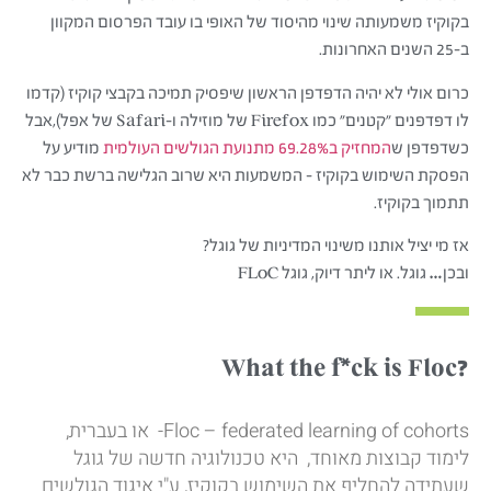
בקוקיז משמעותה שינוי מהיסוד של האופי בו עובד הפרסום המקוון
ב-25 השנים האחרונות.
כרום אולי לא יהיה הדפדפן הראשון שיפסיק תמיכה בקבצי קוקיז (קדמו
לו דפדפנים "קטנים" כמו Firefox של מוזילה ו-Safari של אפל),אבל
כשדפדפן ש
המחזיק ב69.28% מתנועת הגולשים העולמית
מודיע על
הפסקת השימוש בקוקיז – המשמעות היא שרוב הגלישה ברשת כבר לא
תתמוך בקוקיז.
אז מי יציל אותנו משינוי המדיניות של גוגל?
ובכן… גוגל. או ליתר דיוק, גוגל FLoC
?What the f*ck is Floc
Floc – federated learning of cohorts- או בעברית,
לימוד קבוצות מאוחד, היא טכנולוגיה חדשה של גוגל
שעתידה להחליף את השימוש בקוקיז, ע"י איגוד הגולשים