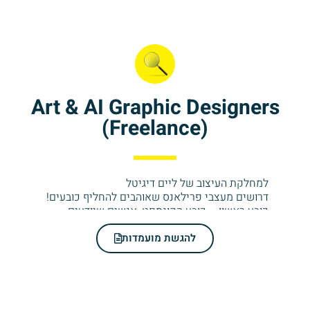
Art & AI Graphic Designers
(Freelance)
למחלקת העיצוב של ליים דיגיטל
דרושים מעצבי פרילאנס שאוהבים להחליף כובעים!
כובע ראשון – כובע הקונספט, אנשים שיודעים
לחשוב, לפצח, לקחת רעיון טוב ולהפוך אותו למעולה.
להגשת מועמדות
כובע שני – כובע האסתטיקה: שליטה מלאה ברמת
שפת אם בשפת האסתטיקה, מטיפוגרפיה ועד
קומפוזיציה, כל פריים צריך להיות מושלם.
כובע שלישי – סקרנות, חקר ותשוקה ללמידה
עצמית, או במילה אחת: AI.
שליטה במודלי שפה, תמונה, וידאו ו… אלוהים יודע